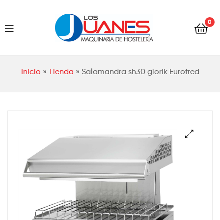
Hostelería
0
Los
Juanes
Hostelería
Inicio
»
Tienda
»
Salamandra sh30 giorik Eurofred
Los
Juanes