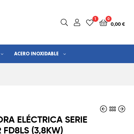
1
0
0,00
€
ACERO INOXIDABLE
ORA ELÉCTRICA SERIE
 FD8LS (3,8KW)