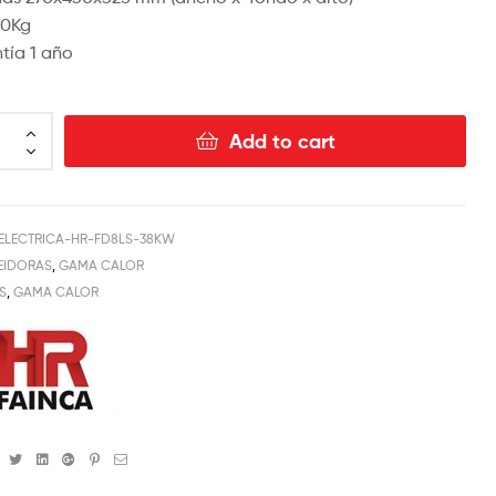
10Kg
tía 1 año
Add to cart
ELECTRICA-HR-FD8LS-38KW
EIDORAS
,
GAMA CALOR
S
,
GAMA CALOR
Facebook
Twitter
Linkedin
Google+
Pinterest
Email