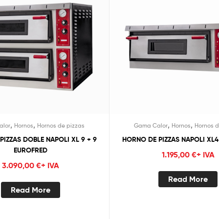
,
,
,
,
alor
Hornos
Hornos de pizzas
Gama Calor
Hornos
Hornos d
IZZAS DOBLE NAPOLI XL 9 + 9
HORNO DE PIZZAS NAPOLI XL
EUROFRED
1.195,00
€
+ IVA
3.090,00
€
+ IVA
Read More
Read More