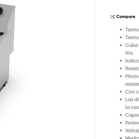
Compare
Termo
Termo
Cuba 
fría
Indic
Resis
Pilot
resist
Con c
Las d
la ce
Capac
Poten
Volta
Medid