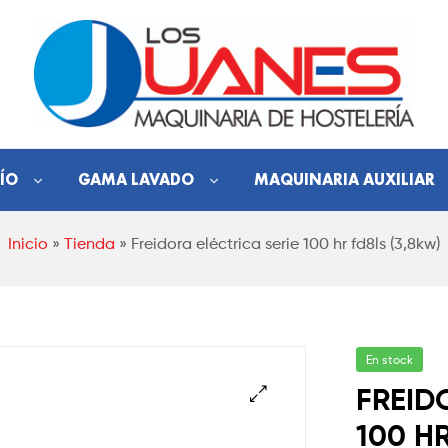
Hostelería
ÍO
GAMA LAVADO
MAQUINARIA AUXILIAR
Los
Inicio
»
Tienda
»
Freidora eléctrica serie 100 hr fd8ls (3,8kw)
Juanes
Maquinaria
de
hostelería
En stock
FREID
100 HR