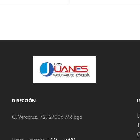
DIRECCIÓN
L
C. Veracruz, 72, 29006 Málaga
T
C
Lunes – Viernes:
9:00 – 14:00