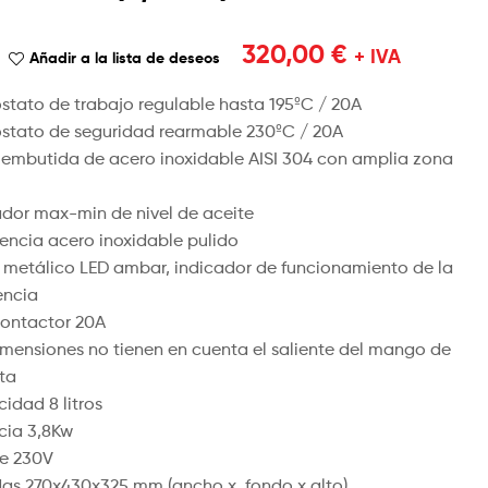
650,00
425,00
€
€
+ IVA
+ IVA
320,00
€
+ IVA
Añadir a la lista de deseos
stato de trabajo regulable hasta 195ºC / 20A
stato de seguridad rearmable 230ºC / 20A
embutida de acero inoxidable AISI 304 con amplia zona
ador max-min de nivel de aceite
tencia acero inoxidable pulido
o metálico LED ambar, indicador de funcionamiento de la
encia
ontactor 20A
imensiones no tienen en cuenta el saliente del mango de
sta
idad 8 litros
cia 3,8Kw
je 230V
as 270x430x325 mm (ancho x fondo x alto)