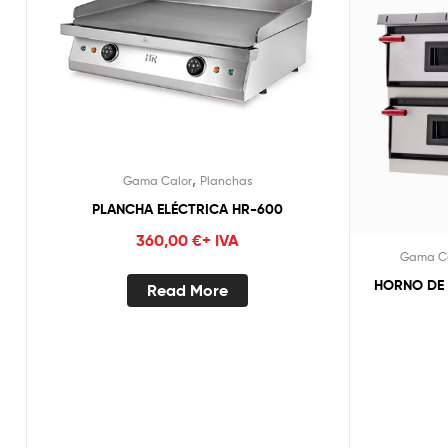
,
Gama Calor
Planchas
PLANCHA ELÉCTRICA HR-600
360,00
€
+ IVA
Gama C
HORNO DE P
Read More