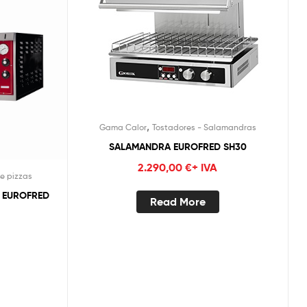
,
Gama Calor
Tostadores - Salamandras
SALAMANDRA EUROFRED SH30
2.290,00
€
+ IVA
e pizzas
4 EUROFRED
Read More