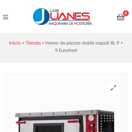
Hostelería
0
Los
Juanes
Hostelería
Inicio
»
Tienda
»
Horno de pizzas doble napoli XL 9 +
Los
9 Eurofred
Juanes