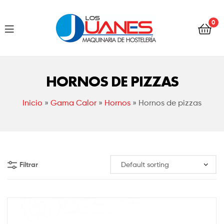
Hostelería
0
Los
Juanes
Hostelería
Los
HORNOS DE PIZZAS
Juanes
Inicio
»
Gama Calor
»
Hornos
»
Hornos de pizzas
Filtrar