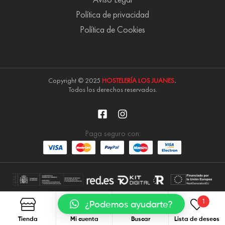
Política de privacidad
Política de Cookies
Copyright © 2025
HOSTELERÍA LOS JUANES
.
Todos los derechos reservados.
Paga seguro con:
1
¿Podemos ayudarte?
Tienda
Mi cuenta
Buscar
Lista de deseos
Buscar