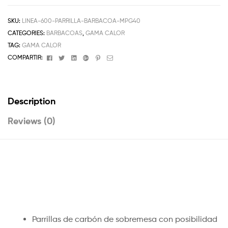
SKU:
LINEA-600-PARRILLA-BARBACOA-MPG40
CATEGORIES:
BARBACOAS
,
GAMA CALOR
TAG:
GAMA CALOR
Facebook
Twitter
Linkedin
Google+
Pinterest
Email
COMPARTIR:
Description
Reviews (0)
Parrillas de carbón de sobremesa con posibilidad