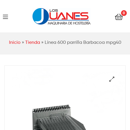
Hostelería
0
Los
Juanes
Hostelería
Inicio
»
Tienda
»
Línea 600 parrilla Barbacoa mpg40
Los
Juanes