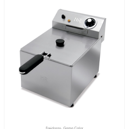
,
Freidoras
Gama Calor