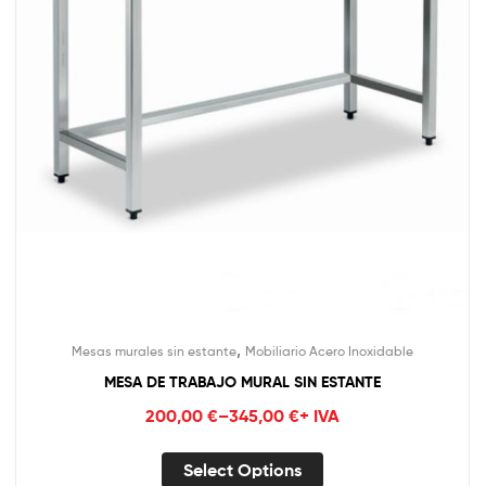
,
Mesas murales sin estante
Mobiliario Acero Inoxidable
MESA DE TRABAJO MURAL SIN ESTANTE
200,00
€
–
345,00
€
+ IVA
Select Options