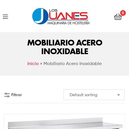
Hostelería
0
Los
Juanes
Hostelería
MOBILIARIO ACERO
Los
INOXIDABLE
Juanes
Inicio
»
Mobiliario Acero Inoxidable
Filtrar