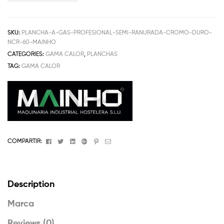
SKU:
PLANCHA-A-GAS-PROFESIONAL-SEMI-RANURADA-CROMO-DURO-
NCR-60-MAINHO
CATEGORIES:
GAMA CALOR
,
PLANCHAS
TAG:
GAMA CALOR
Facebook
Twitter
Linkedin
Google+
Pinterest
Email
COMPARTIR:
Description
Marca
Reviews (0)