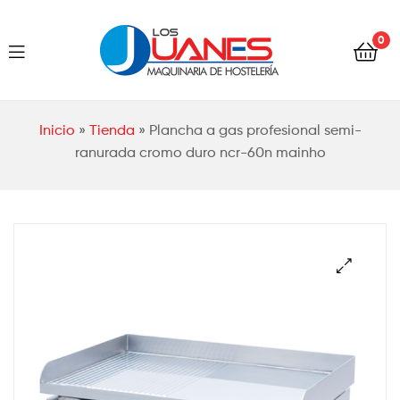
Hostelería
0
Los
Juanes
Hostelería
Inicio
»
Tienda
»
Plancha a gas profesional semi-
Los
ranurada cromo duro ncr-60n mainho
Juanes