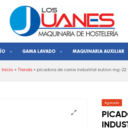
Hostelería
ÍO
GAMA LAVADO
MAQUINARIA AUXILIAR
Los
Inicio
»
Tienda
»
picadora de carne industrial eutron mg-22
Juanes
Maquinaria
de
hostelería
Agotado
PICAD
INDUS