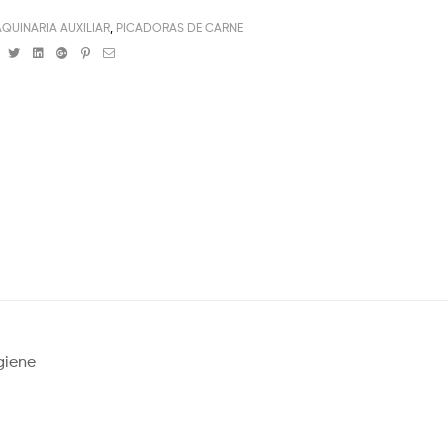
QUINARIA AUXILIAR
,
PICADORAS DE CARNE
Facebook
Twitter
Linkedin
Google+
Pinterest
Email
giene