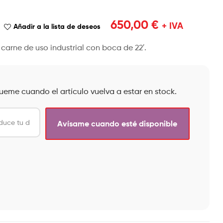
2.690,00
€
+ IVA
790,00
€
650,00
€
+ IVA
690,00
€
+ IVA
Añadir a la lista de deseos
carne de uso industrial con boca de 22′.
queme cuando el artículo vuelva a estar en stock.