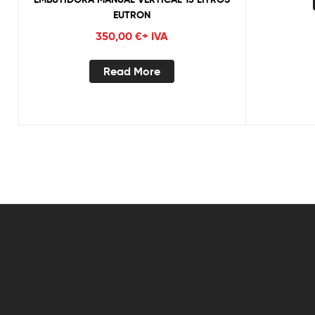
EUTRON
350,00
€
+ IVA
Read More