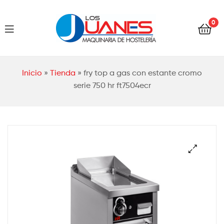
Hostelería
0
Los
Juanes
Hostelería
Inicio
»
Tienda
»
fry top a gas con estante cromo
Los
serie 750 hr ft7504ecr
Juanes