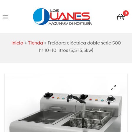
Hostelería
0
Los
Juanes
Hostelería
Inicio
»
Tienda
»
Freidora eléctrica doble serie 500
Los
hr 10+10 litros (5,5+5,5kw)
Juanes