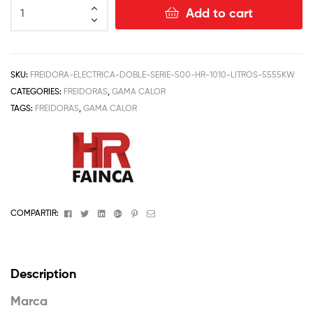
Add to cart
SKU:
FREIDORA-ELECTRICA-DOBLE-SERIE-500-HR-1010-LITROS-5555KW
CATEGORIES:
FREIDORAS
,
GAMA CALOR
TAGS:
FREIDORAS
,
GAMA CALOR
Facebook
Twitter
Linkedin
Google+
Pinterest
Email
COMPARTIR:
Description
Marca