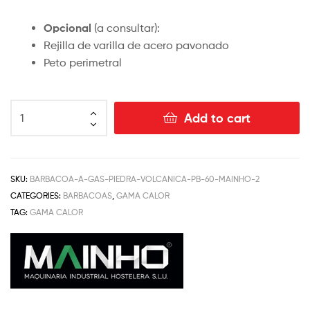
Opcional
(a consultar):
Rejilla de varilla de acero pavonado
Peto perimetral
Add to cart
SKU:
BARBACOA-A-GAS-PIEDRA-VOLCANICA-PB-60-MAINHO-2
CATEGORIES:
BARBACOAS
,
GAMA CALOR
TAG:
GAMA CALOR