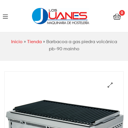
Hostelería
0
Los
Juanes
Hostelería
Inicio
»
Tienda
»
Barbacoa a gas piedra volcánica
Los
pb-90 mainho
Juanes