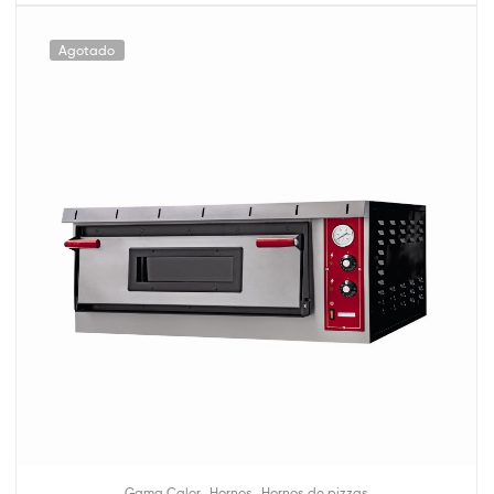
Agotado
,
,
Gama Calor
Hornos
Hornos de pizzas