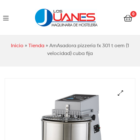
Hostelería
0
Los
Juanes
Hostelería
Inicio
»
Tienda
»
AmAsadora pizzería fx 301 t oem (1
Los
velocidad) cuba fija
Juanes