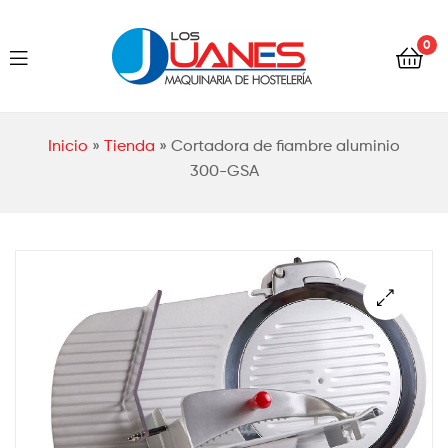
Hostelería
0
Los
Juanes
Hostelería
Inicio
»
Tienda
»
Cortadora de fiambre aluminio
Los
300-GSA
Juanes