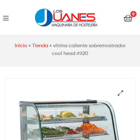
Hostelería
0
Los
Juanes
Hostelería
Inicio
»
Tienda
»
vitrina caliente sobremostrador
Los
cool head rh120
Juanes