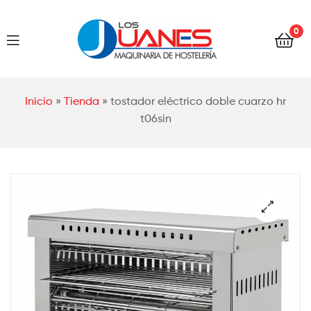
Hostelería
0
Los
Juanes
Hostelería
Inicio
»
Tienda
»
tostador eléctrico doble cuarzo hr
Los
t06sin
Juanes