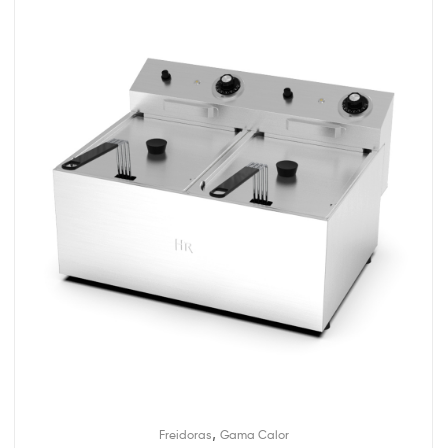
,
Freidoras
Gama Calor