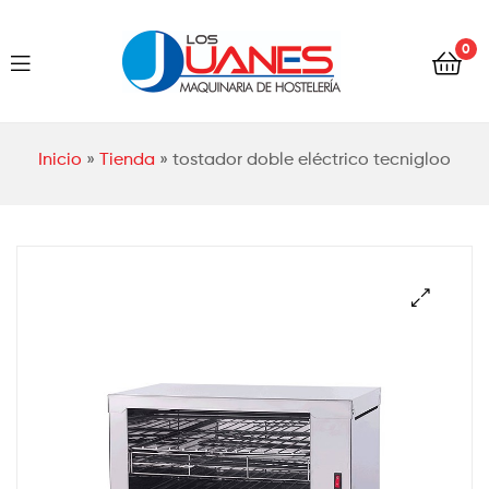
Hostelería
0
Los
Juanes
Hostelería
Inicio
»
Tienda
»
tostador doble eléctrico tecnigloo
Los
Juanes