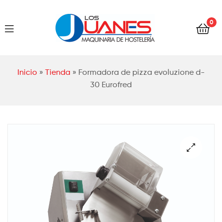
Hostelería
0
Los
Juanes
Hostelería
Inicio
»
Tienda
»
Formadora de pizza evoluzione d-
Los
30 Eurofred
Juanes