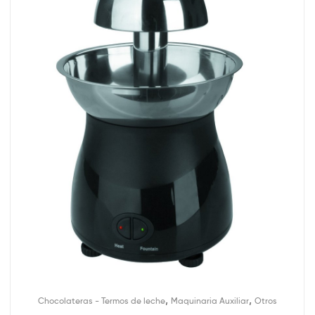
,
,
Chocolateras - Termos de leche
Maquinaria Auxiliar
Otros