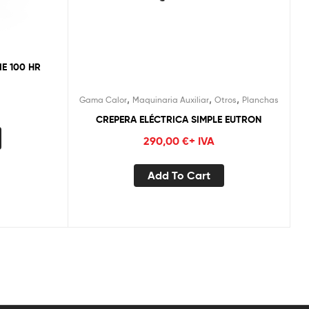
E 100 HR
,
,
,
Gama Calor
Maquinaria Auxiliar
Otros
Planchas
CREPERA ELÉCTRICA SIMPLE EUTRON
290,00
€
+ IVA
Add To Cart