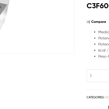
C3F60
Compare
Medid
Poten
Poten
kcal 
Peso 
CATEGORIES:
CO