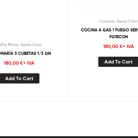
,
Cocinas
Gama Calor
COCINA A GAS 1 FUEGO SERI
FG1ECON
,
años María
Gama Calor
180,00
€
+ IVA
MARÍA 3 CUBETAS 1/3 GN
Add To Cart
180,00
€
+ IVA
Add To Cart