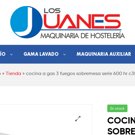
Hostelería
ÍO
GAMA LAVADO
MAQUINARIA AUXILIAR
Los
o
»
Tienda
»
cocina a gas 3 fuegos sobremesa serie 600 hr c3
Juanes
Maquinaria
de
hostelería
En stock
COCIN
SOBRE