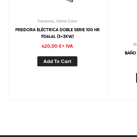
,
Freidoras
Gama Calor
FREIDORA ELÉCTRICA DOBLE SERIE 100 HR
FD6L6L (3+3KW)
B
420,00
€
+ IVA
BAÑO 
Add To Cart