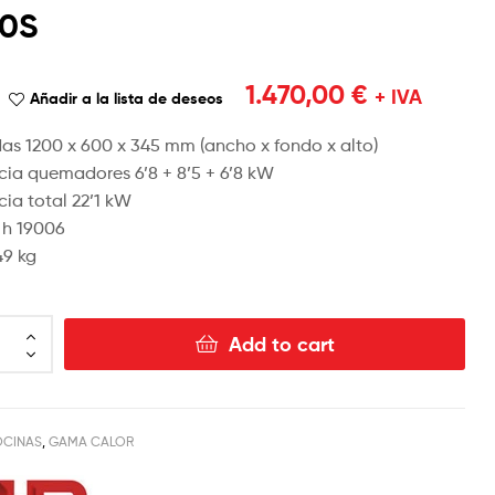
0S
1.080,00
1.400,00
€
€
+ IVA
+ IVA
1.470,00
€
+ IVA
Añadir a la lista de deseos
as 1200 x 600 x 345 mm (ancho x fondo x alto)
cia quemadores 6’8 + 8’5 + 6’8 kW
cia total 22’1 kW
/ h 19006
49 kg
Add to cart
CINAS
,
GAMA CALOR