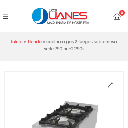
Hostelería
0
Los
Juanes
Hostelería
Inicio
»
Tienda
»
cocina a gas 2 fuegos sobremesa
Los
serie 750 hr c2f750s
Juanes