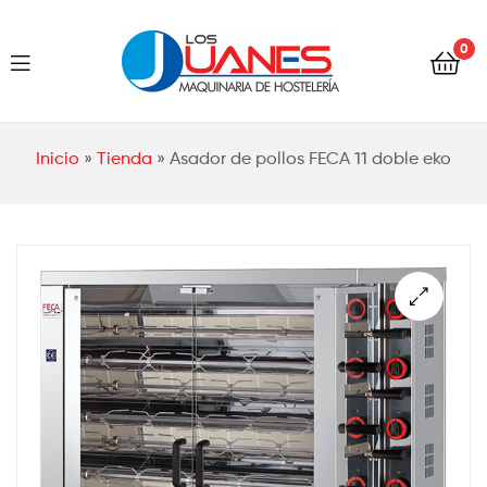
Hostelería
0
Los
Juanes
Hostelería
Inicio
»
Tienda
»
Asador de pollos FECA 11 doble eko
Los
Juanes