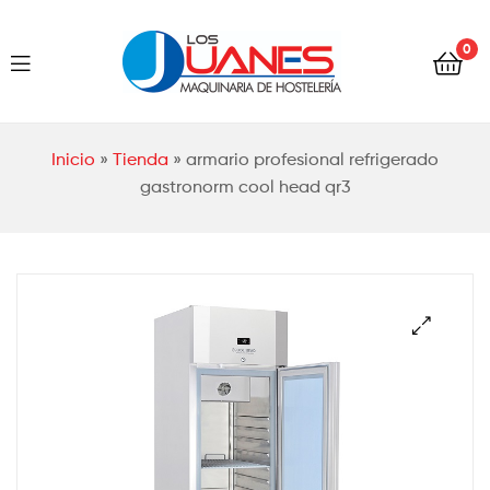
Hostelería
0
Los
Juanes
Hostelería
Inicio
»
Tienda
»
armario profesional refrigerado
Los
gastronorm cool head qr3
Juanes