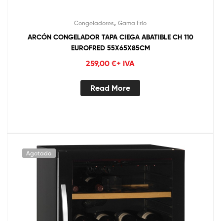
,
Congeladores
Gama Frío
ARCÓN CONGELADOR TAPA CIEGA ABATIBLE CH 110
EUROFRED 55X65X85CM
259,00
€
+ IVA
Read More
Agotado