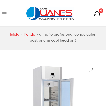
Hostelería
0
Los
Juanes
Hostelería
Inicio
»
Tienda
»
armario profesional congelación
Los
gastronorm cool head qn3
Juanes