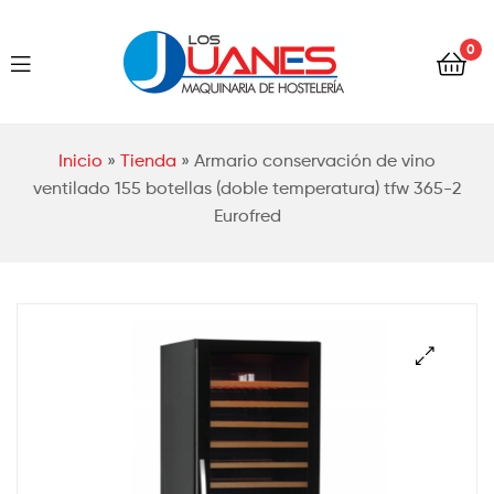
Hostelería
0
Los
Juanes
Hostelería
Inicio
»
Tienda
»
Armario conservación de vino
Los
ventilado 155 botellas (doble temperatura) tfw 365-2
Eurofred
Juanes