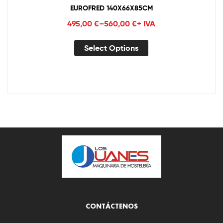
EUROFRED 140X66X85CM
495,00
€
–
560,00
€
+ IVA
Select Options
CONTÁCTENOS