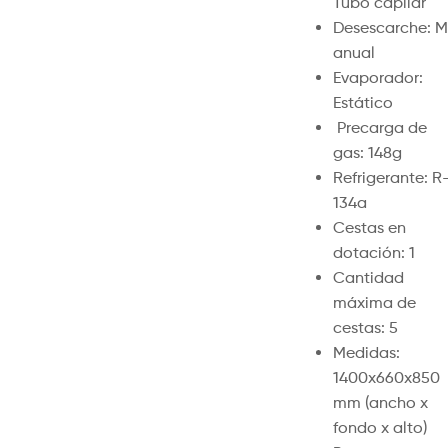
Tubo capilar
Desescarche: M
anual
Evaporador:
Estático
Precarga de
gas: 148g
Refrigerante: R
134a
Cestas en
dotación: 1
Cantidad
máxima de
cestas: 5
Medidas:
1400x660x850
mm (ancho x
fondo x alto)