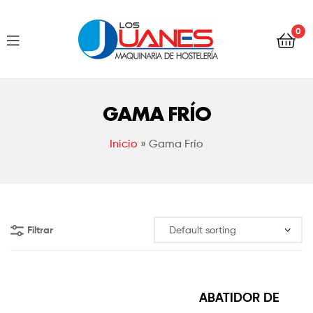
Hostelería
0
Los
Juanes
Hostelería
Los
GAMA FRÍO
Juanes
Inicio
»
Gama Frío
Filtrar
ABATIDOR DE