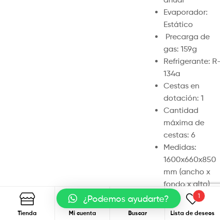
Evaporador:
Estático
Precarga de
gas: 159g
Refrigerante: R
134a
Cestas en
dotación: 1
Cantidad
máxima de
cestas: 6
Medidas:
1600x660x850
mm (ancho x
fondo x alto)
Peso
1
¿Podemos ayudarte?
neto/bruto:
Tienda
Mi cuenta
Buscar
Lista de deseos
Buscar