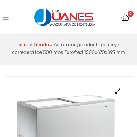
Hostelería
0
Los
Juanes
Hostelería
Inicio
»
Tienda
»
Arcón congelador tapa ciega
Los
corredera ice 500 ntos Eurofred 1500x670x895 mm
Juanes