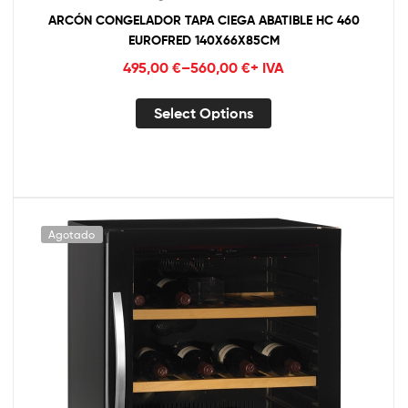
ARCÓN CONGELADOR TAPA CIEGA ABATIBLE HC 460
EUROFRED 140X66X85CM
495,00
€
–
560,00
€
+ IVA
Select Options
Agotado