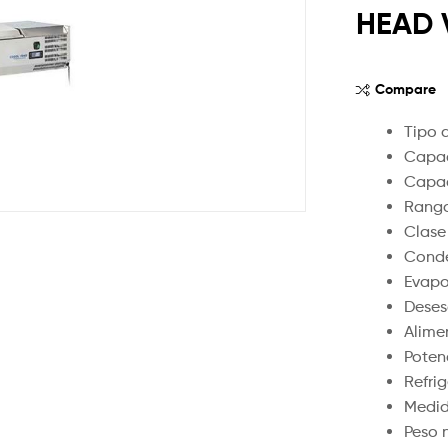
HEAD 
Compare
Tipo 
Capac
Capac
Rango
Clase
Conde
Evapo
Deses
Alime
Poten
Refri
Medid
Peso 