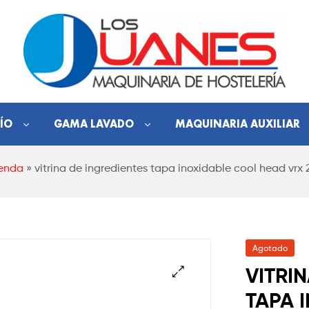
Hostelería
ÍO
GAMA LAVADO
MAQUINARIA AUXILIAR
Los
enda
»
vitrina de ingredientes tapa inoxidable cool head vrx 
Juanes
Maquinaria
de
hostelería
Agotado
VITRI
TAPA 