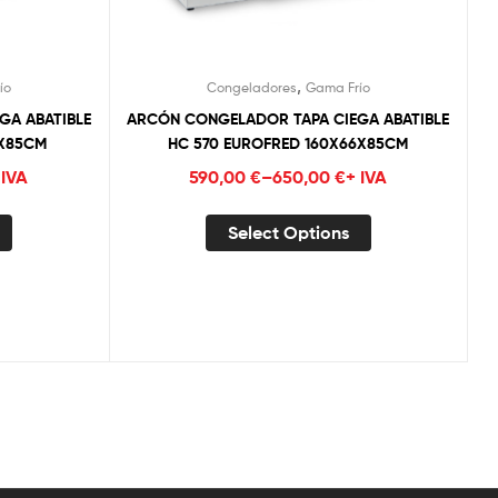
,
ío
Congeladores
Gama Frío
GA ABATIBLE
ARCÓN CONGELADOR TAPA CIEGA ABATIBLE
6X85CM
HC 570 EUROFRED 160X66X85CM
 IVA
590,00
€
–
650,00
€
+ IVA
Select Options