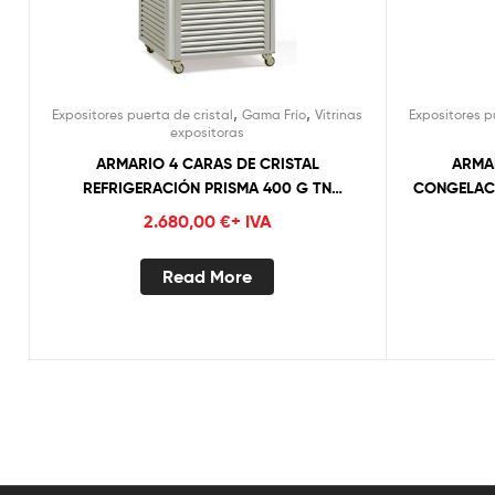
,
,
Expositores puerta de cristal
Gama Frío
Vitrinas
Expositores p
expositoras
ARMARIO 4 CARAS DE CRISTAL
ARMA
REFRIGERACIÓN PRISMA 400 G TN
CONGELACI
TECFRIGO (ESTANTES DE REJILLA)
2.680,00
€
+ IVA
Read More