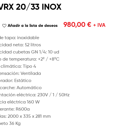
VRX 20/33 INOX
919,00
820,00
€
€
+ IVA
+ IVA
980,00
€
+ IVA
Añadir a la lista de deseos
de tapa: inoxidable
idad neta: 52 litros
idad cubetas GN 1/4: 10 ud
 de temperatura: +2º / +8ºC
 climática: Tipo 4
nsación: Ventilada
rador: Estático
carche: Automático
ntación eléctrica: 230V / 1 / 50Hz
cia eléctrica 160 W
gerante: R600a
as: 2000 x 335 x 281 mm
neto 36 Kg