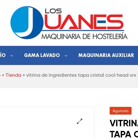
Hostelería
ÍO
GAMA LAVADO
MAQUINARIA AUXILIAR
Los
o
»
Tienda
»
vitrina de ingredientes tapa cristal cool head vrx
Juanes
Maquinaria
de
hostelería
Agotado
VITRI
TAPA 