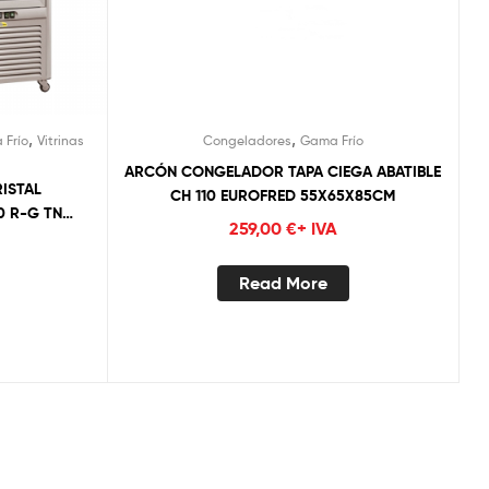
,
,
 Frío
Vitrinas
Congeladores
Gama Frío
ARCÓN CONGELADOR TAPA CIEGA ABATIBLE
ISTAL
CH 110 EUROFRED 55X65X85CM
0 R-G TN
259,00
€
+ IVA
 + 5 CRISTAL
Read More