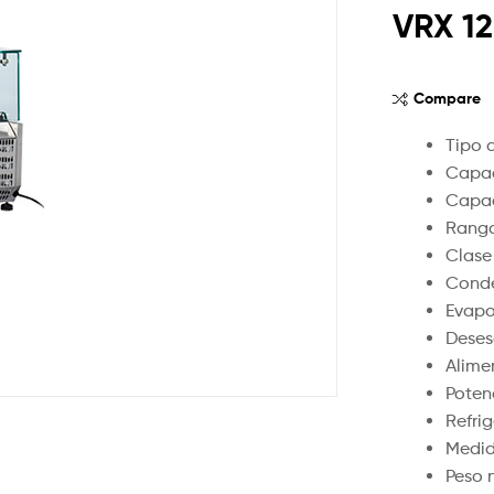
VRX 1
Compare
Tipo d
Capac
Capac
Rango
Clase
Conde
Evapo
Deses
Alime
Poten
Refri
Medid
Peso 