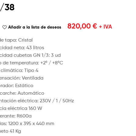
2/38
980,00
970,00
€
€
+ IVA
+ IVA
820,00
€
+ IVA
Añadir a la lista de deseos
e tapa: Cristal
idad neta: 43 litros
idad cubetas GN 1/3: 3 ud
 de temperatura: +2º / +8ºC
 climática: Tipo 4
nsación: Ventilada
rador: Estático
carche: Automático
ntación eléctrica: 230V / 1 / 50Hz
cia eléctrica 160 W
gerante: R600a
as: 1200 x 395 x 440 mm
neto 41 Kg