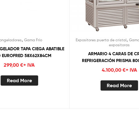
,
,
ongeladores
Gama Frío
Expositores puerta de cristal
Gama
expositoras
ELADOR TAPA CIEGA ABATIBLE
ARMARIO 4 CARAS DE CR
0 EUROFRED 58X62X84CM
REFRIGERACIÓN PRISMA 80
299,00
€
+ IVA
TECFRIGO (ESTANTES: 5 REJILLA
4.100,00
€
+ IVA
GIRATORIO)
Read More
Read More