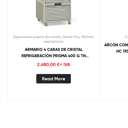
,
,
Expositores puerta de cristal
Gama Frío
Vitrinas
C
expositoras
ARCÓN CONG
ARMARIO 4 CARAS DE CRISTAL
HC 17
REFRIGERACIÓN PRISMA 400 G TN
TECFRIGO (ESTANTES DE REJILLA)
2.680,00
€
+ IVA
Read More