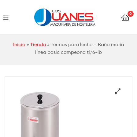
Hostelería
0
Los
Juanes
Hostelería
Inicio
»
Tienda
»
Termos para leche – Baño maría
Los
línea basic campeona tl/6-lb
Juanes