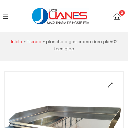
Hostelería
0
Los
Juanes
Hostelería
Inicio
»
Tienda
»
plancha a gas cromo duro pkr602
Los
tecnigloo
Juanes