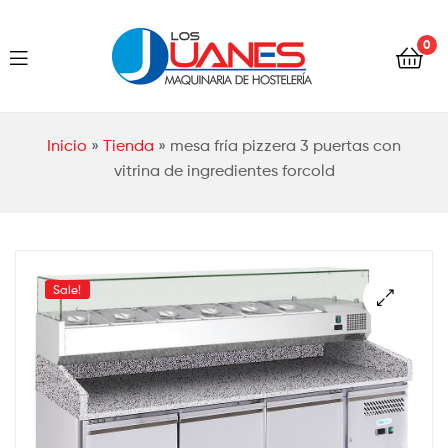
Hostelería
0
Los
Juanes
Hostelería
Inicio
»
Tienda
»
mesa fría pizzera 3 puertas con
Los
vitrina de ingredientes forcold
Juanes
Sale!