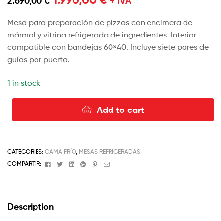
2.690,00
€
+ IVA
Mesa para preparación de pizzas con encimera de
mármol y vitrina refrigerada de ingredientes. Interior
compatible con bandejas 60×40. Incluye siete pares de
guías por puerta.
1 in stock
Add to cart
CATEGORIES:
GAMA FRÍO
,
MESAS REFRIGERADAS
Facebook
Twitter
Linkedin
Google+
Pinterest
Email
COMPARTIR:
Description