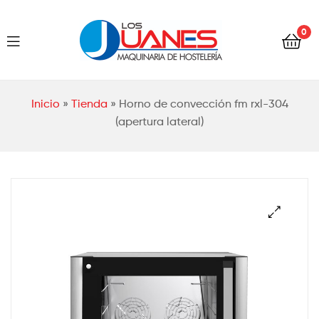
Hostelería
0
Los
Juanes
Hostelería
Inicio
»
Tienda
»
Horno de convección fm rxl-304
Los
(apertura lateral)
Juanes