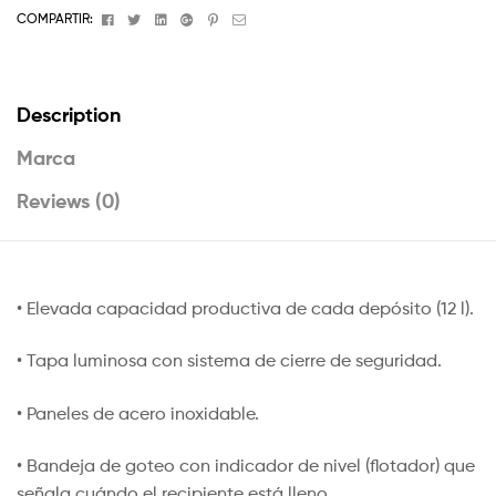
Facebook
Twitter
Linkedin
Google+
Pinterest
Email
COMPARTIR:
Description
Marca
Reviews (0)
• Elevada capacidad productiva de cada depósito (12 l).
• Tapa luminosa con sistema de cierre de seguridad.
• Paneles de acero inoxidable.
• Bandeja de goteo con indicador de nivel (flotador) que
señala cuándo el recipiente está lleno.