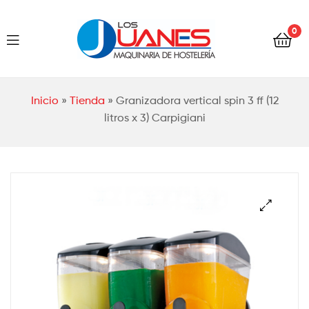
Hostelería
0
Los
Juanes
Hostelería
Inicio
»
Tienda
»
Granizadora vertical spin 3 ff (12
Los
litros x 3) Carpigiani
Juanes