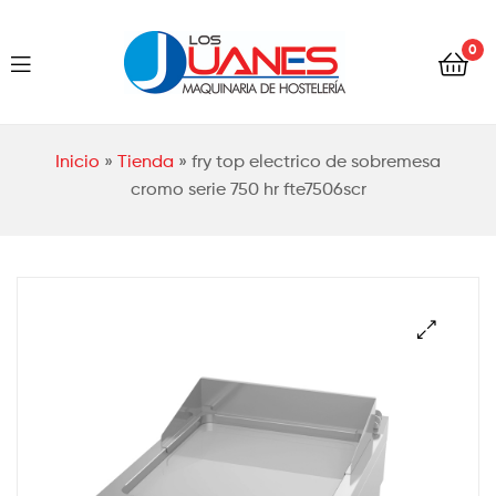
Hostelería
0
Los
Juanes
Hostelería
Inicio
»
Tienda
»
fry top electrico de sobremesa
Los
cromo serie 750 hr fte7506scr
Juanes