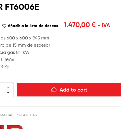
R FT6006E
1.450,00
1.790,00
€
€
+ IVA
+ IVA
1.470,00
€
+ IVA
Añadir a la lista de deseos
as 600 x 600 x 945 mm
tro de 15 mm de espesor
cia gas 8’1 kW
 h 6966
73 Kg
Add to cart
MA CALOR
,
PLANCHAS