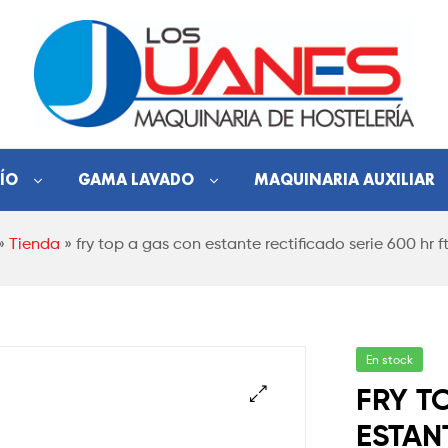
Hostelería
ÍO
GAMA LAVADO
MAQUINARIA AUXILIAR
Los
»
Tienda
»
fry top a gas con estante rectificado serie 600 hr 
Juanes
Maquinaria
de
hostelería
En stock
FRY T
ESTAN