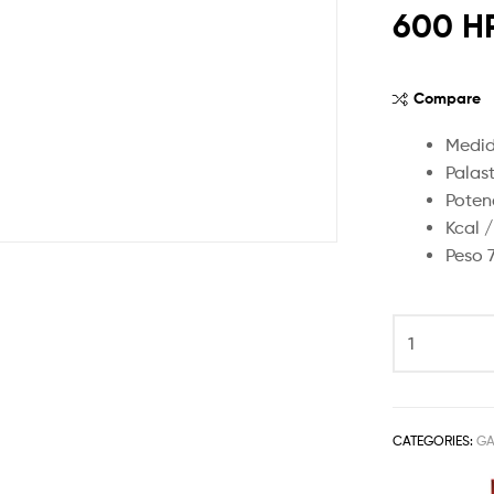
600 H
Compare
Medid
Palas
Poten
Kcal /
Peso 
CATEGORIES:
GA