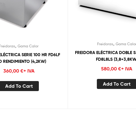
,
Freidoras
Gama Calo
,
Freidoras
Gama Calor
FREIDORA ELÉCTRICA DOBLE S
LÉCTRICA SERIE 100 HR FD6LF
FD8L8LS (3,8+3,8KW
O RENDIMIENTO (4,2KW)
580,00
€
+ IVA
360,00
€
+ IVA
Add To Cart
Add To Cart