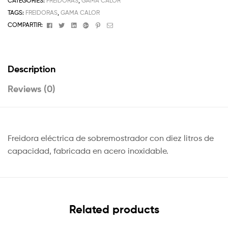
CATEGORIES:
FREIDORAS
,
GAMA CALOR
TAGS:
FREIDORAS
,
GAMA CALOR
Facebook
Twitter
Linkedin
Google+
Pinterest
Email
COMPARTIR:
Description
Reviews (0)
Freidora eléctrica de sobremostrador con diez litros de
capacidad, fabricada en acero inoxidable.
Related products