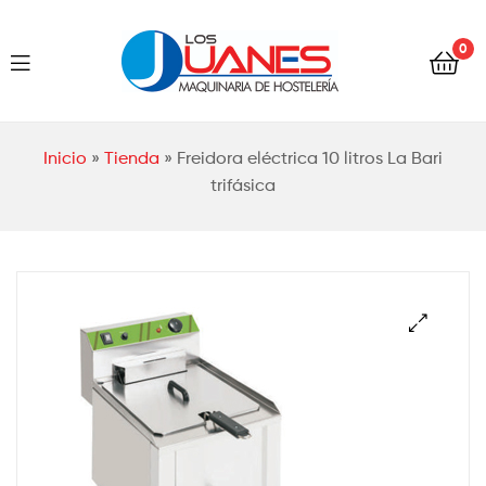
Hostelería
0
Los
Juanes
Hostelería
Inicio
»
Tienda
»
Freidora eléctrica 10 litros La Bari
Los
trifásica
Juanes