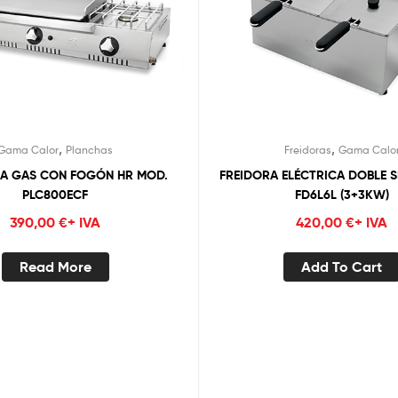
,
,
Gama Calor
Planchas
Freidoras
Gama Calo
 A GAS CON FOGÓN HR MOD.
FREIDORA ELÉCTRICA DOBLE S
PLC800ECF
FD6L6L (3+3KW)
390,00
€
+ IVA
420,00
€
+ IVA
Read More
Add To Cart