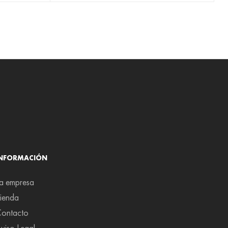
INFORMACIÓN
a empresa
ienda
ontacto
viso Legal