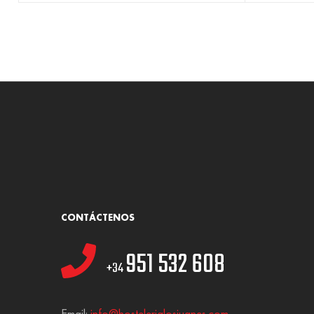
CONTÁCTENOS
951 532 608
+34
Email:
info@hostelerialosjuanes.com