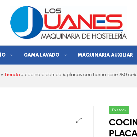
Hostelería
ÍO
GAMA LAVADO
MAQUINARIA AUXILIAR
Los
»
Tienda
»
cocina eléctrica 4 placas con horno serie 750 ce
Juanes
Maquinaria
de
hostelería
En stock
COCIN
PLACA