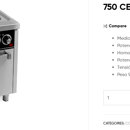
750 C
Compare
Medid
Poten
Horno
Poten
Tensi
Peso 
CATEGORIES:
CO