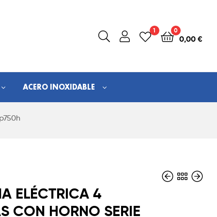
1
0
0,00
€
ACERO INOXIDABLE
4p750h
A ELÉCTRICA 4
S CON HORNO SERIE