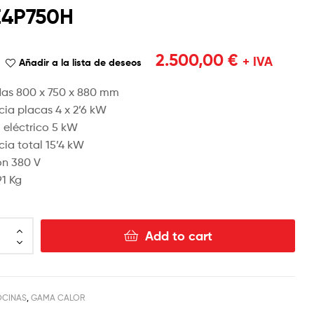
E4P750H
2.180,00
3.300,00
€
€
+ IVA
+
IVA
2.500,00
€
+ IVA
Añadir a la lista de deseos
as 800 x 750 x 880 mm
cia placas 4 x 2’6 kW
 eléctrico 5 kW
cia total 15’4 kW
ón 380 V
91 Kg
Add to cart
CINAS
,
GAMA CALOR