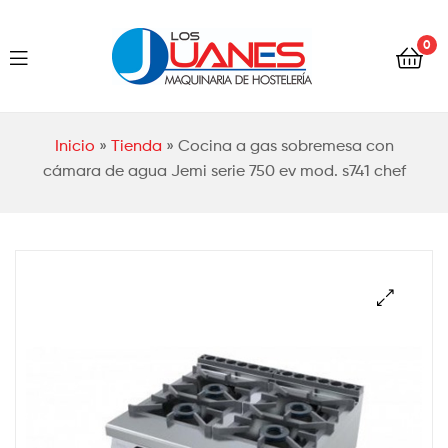
Hostelería
0
Los
Juanes
Hostelería
Inicio
»
Tienda
»
Cocina a gas sobremesa con
Los
cámara de agua Jemi serie 750 ev mod. s741 chef
Juanes