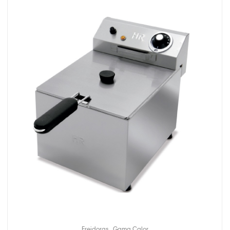
,
Freidoras
Gama Calor