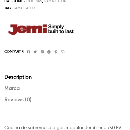
CATEGORIES:
COCINAS
,
GAMA CALOR
TAG:
GAMA CALOR
Facebook
Twitter
Linkedin
Google+
Pinterest
Email
COMPARTIR:
Description
Marca
Reviews (0)
Cocina de sobremesa a gas modular Jemi serie 750 EV