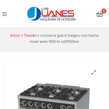
Hostelería
0
Los
Juanes
Hostelería
Inicio
»
Tienda
»
cocina a gas 6 fuegos con horno
Los
maxi serie 900 hr c6f900hm
Juanes