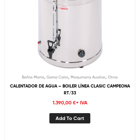
,
,
,
Baños María
Gama Calor
Maquinaria Auxiliar
Otros
CALENTADOR DE AGUA – BOILER LÍNEA CLASIC CAMPEONA
RT/33
1.390,00
€
+ IVA
Add To Cart