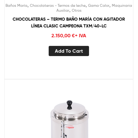
,
,
,
Baños María
Chocolateras - Termos de leche
Gama Calor
Maquinaria
,
Auxiliar
Otros
CHOCOLATERAS – TERMO BAÑO MARÍA CON AGITADOR
LÍNEA CLASIC CAMPEONA TXM/40-LC
2.150,00
€
+ IVA
Add To Cart