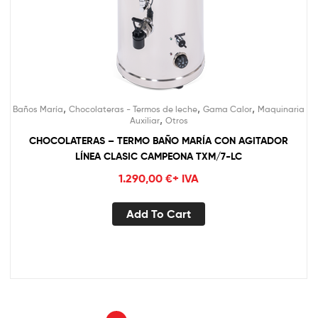
,
,
,
Baños María
Chocolateras - Termos de leche
Gama Calor
Maquinaria
,
Auxiliar
Otros
CHOCOLATERAS – TERMO BAÑO MARÍA CON AGITADOR
LÍNEA CLASIC CAMPEONA TXM/7-LC
1.290,00
€
+ IVA
Add To Cart