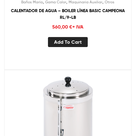
,
,
,
Baños María
Gama Calor
Maquinaria Auxiliar
Otros
CALENTADOR DE AGUA – BOILER LÍNEA BASIC CAMPEONA
RL/9-LB
560,00
€
+ IVA
Add To Cart