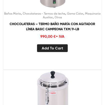
,
,
,
Baños María
Chocolateras - Termos de leche
Gama Calor
Maquinaria
,
Auxiliar
Otros
CHOCOLATERAS – TERMO BAÑO MARÍA CON AGITADOR
LÍNEA BASIC CAMPEONA TXM/9-LB
990,00
€
+ IVA
Add To Cart