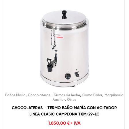
,
,
,
Baños María
Chocolateras - Termos de leche
Gama Calor
Maquinaria
,
Auxiliar
Otros
CHOCOLATERAS – TERMO BAÑO MARÍA CON AGITADOR
LÍNEA CLASIC CAMPEONA TXM/29-LC
1.850,00
€
+ IVA