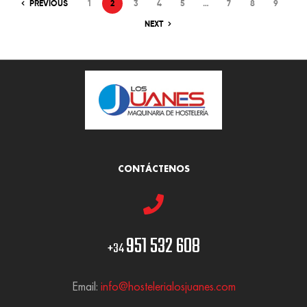
PREVIOUS
1
2
3
4
5
…
7
8
9
NEXT
CONTÁCTENOS
951 532 608
+34
Email:
info@hostelerialosjuanes.com