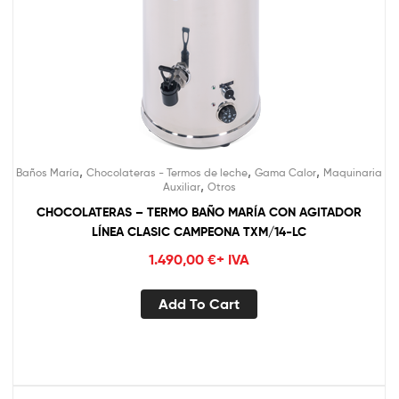
,
,
,
Baños María
Chocolateras - Termos de leche
Gama Calor
Maquinaria
,
Auxiliar
Otros
CHOCOLATERAS – TERMO BAÑO MARÍA CON AGITADOR
LÍNEA CLASIC CAMPEONA TXM/14-LC
1.490,00
€
+ IVA
Add To Cart