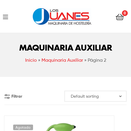
Hostelería
0
Los
Juanes
Hostelería
Los
MAQUINARIA AUXILIAR
Juanes
Inicio
»
Maquinaria Auxiliar
»
Página 2
Filtrar
Agotado