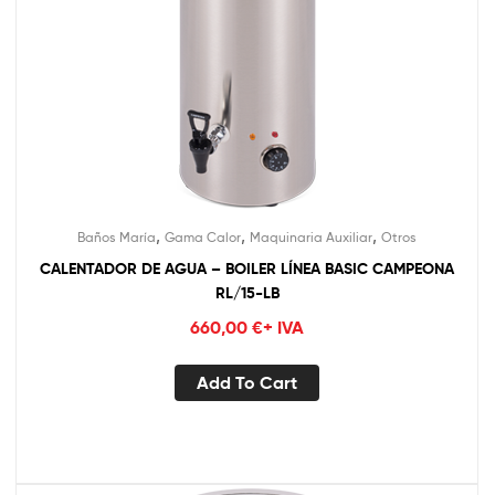
,
,
,
Baños María
Gama Calor
Maquinaria Auxiliar
Otros
CALENTADOR DE AGUA – BOILER LÍNEA BASIC CAMPEONA
RL/15-LB
660,00
€
+ IVA
Add To Cart