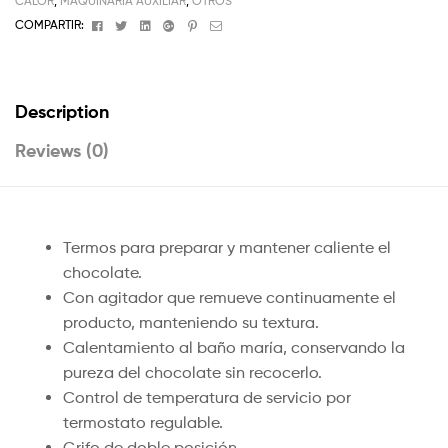
CALOR
,
MAQUINARIA AUXILIAR
,
OTROS
Facebook
Twitter
Linkedin
Google+
Pinterest
Email
COMPARTIR:
Description
Reviews (0)
Termos para preparar y mantener caliente el
chocolate.
Con agitador que remueve continuamente el
producto, manteniendo su textura.
Calentamiento al baño maría, conservando la
pureza del chocolate sin recocerlo.
Control de temperatura de servicio por
termostato regulable.
Grifo de doble posición.