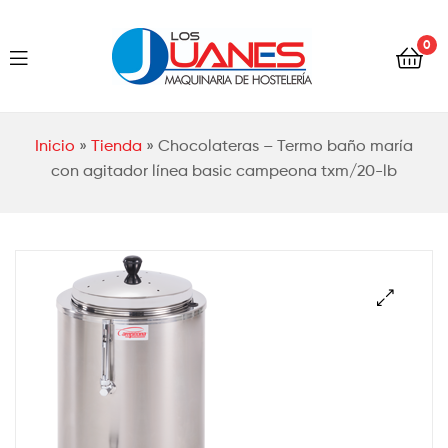
Hostelería
0
Los
Juanes
Hostelería
Inicio
»
Tienda
»
Chocolateras – Termo baño maría
Los
con agitador línea basic campeona txm/20-lb
Juanes