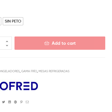
SIN PETO
Add to cart
ONGELADORES
,
GAMA FRÍO
,
MESAS REFRIGERADAS
Facebook
Twitter
Linkedin
Google+
Pinterest
Email