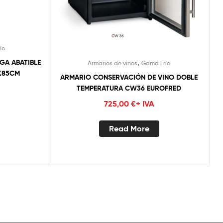
ío
,
GA ABATIBLE
Armarios de vinos
Gama Frío
5X85CM
ARMARIO CONSERVACIÓN DE VINO DOBLE
TEMPERATURA CW36 EUROFRED
725,00
€
+ IVA
Read More