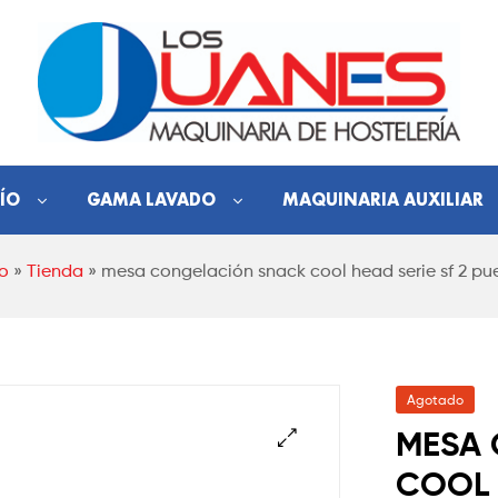
Hostelería
ÍO
GAMA LAVADO
MAQUINARIA AUXILIAR
Los
io
»
Tienda
»
mesa congelación snack cool head serie sf 2 pu
Juanes
Maquinaria
de
hostelería
Agotado
MESA 
COOL 