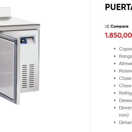
PUERT
Compare
1.850,0
Capac
Rango
Alime
Poten
Clase
Clase
Refri
Deses
Dimen
mm)
Dimen