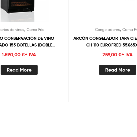
,
,
arios de vinos
Gama Frío
Congeladores
Gama Fr
O CONSERVACIÓN DE VINO
ARCÓN CONGELADOR TAPA CIE
ADO 155 BOTELLAS (DOBLE
CH 110 EUROFRED 55X6
TURA) TFW 365-2 EUROFRED
1.590,00
€
+ IVA
259,00
€
+ IVA
Read More
Read More