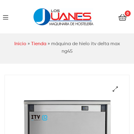
Hostelería
0
Los
Juanes
Hostelería
Inicio
»
Tienda
»
máquina de hielo itv delta max
Los
ng45
Juanes