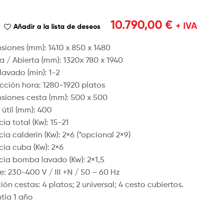
6.350,00
€
+ IVA
2.240,00
€
10.790,00
€
+
1.650,00
€
+ IVA
Añadir a la lista de deseos
IVA
siones (mm): 1410 x 850 x 1480
sa / Abierta (mm): 1320x 780 x 1940
lavado (min): 1-2
cción hora: 1280-1920 platos
siones cesta (mm): 500 x 500
 útil (mm): 400
ia total (Kw): 15-21
ia calderín (Kw): 2×6 (*opcional 2×9)
cia cuba (Kw): 2×6
cia bomba lavado (Kw): 2×1,5
e: 230-400 V / III +N / 50 – 60 Hz
ón cestas: 4 platos; 2 universal; 4 cesto cubiertos.
tía 1 año