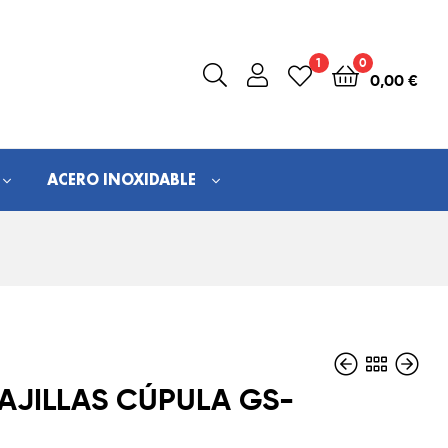
1
0
0,00
€
ACERO INOXIDABLE
AJILLAS CÚPULA GS-