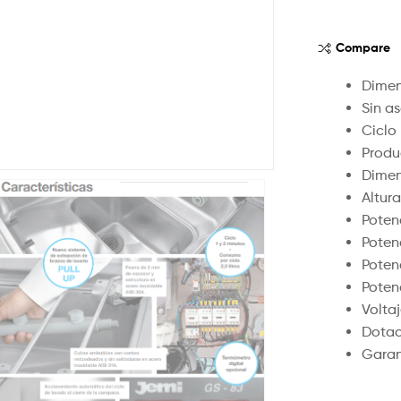
Compare
Dimen
Sin a
Ciclo 
Produ
Dimen
Altura
Potenc
Potenc
Poten
Poten
Voltaj
Dotaci
Garan