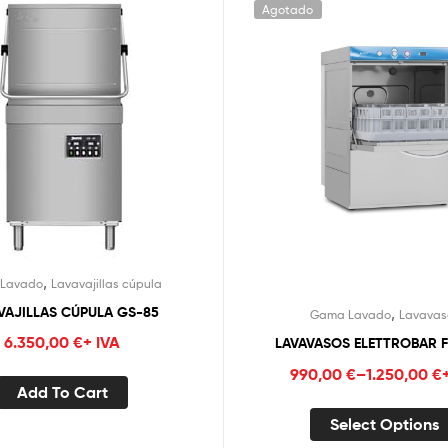
Agotado
,
Lavado
Lavavajillas cúpula
VAJILLAS CÚPULA GS-85
,
Gama Lavado
Lavavas
6.350,00
€
+ IVA
LAVAVASOS ELETTROBAR F
990,00
€
–
1.250,00
€
Add To Cart
Select Options