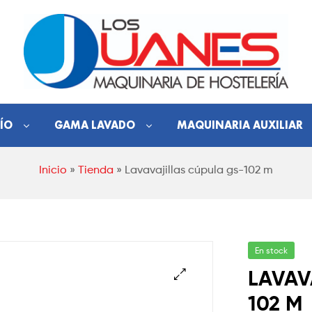
Hostelería
ÍO
GAMA LAVADO
MAQUINARIA AUXILIAR
Los
Inicio
»
Tienda
»
Lavavajillas cúpula gs-102 m
Juanes
Maquinaria
de
hostelería
En stock
LAVAV
102 M