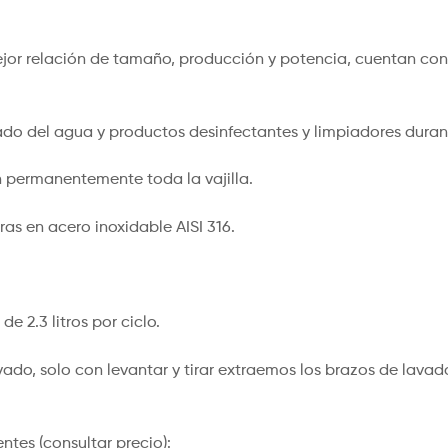
ejor relación de tamaño, producción y potencia, cuentan co
do del agua y productos desinfectantes y limpiadores durant
 permanentemente toda la vajilla.
s en acero inoxidable AISI 316.
e 2.3 litros por ciclo.
do, solo con levantar y tirar extraemos los brazos de lavado,
ntes (consultar precio):