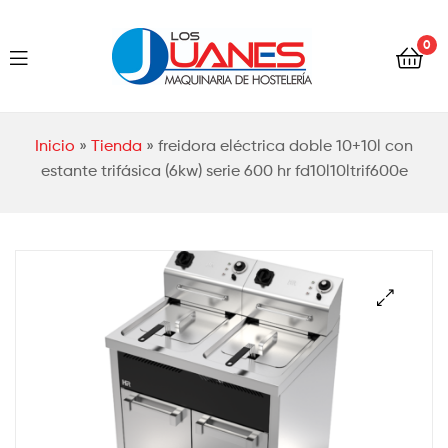
Hostelería
0
Los
Juanes
Hostelería
Inicio
»
Tienda
»
freidora eléctrica doble 10+10l con
Los
estante trifásica (6kw) serie 600 hr fd10l10ltrif600e
Juanes