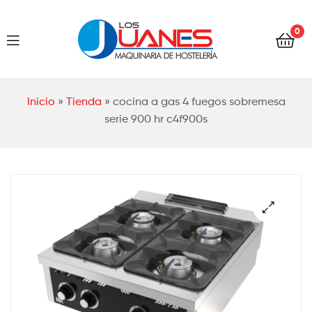
Hostelería
0
Los
Juanes
Hostelería
Inicio
»
Tienda
»
cocina a gas 4 fuegos sobremesa
Los
serie 900 hr c4f900s
Juanes