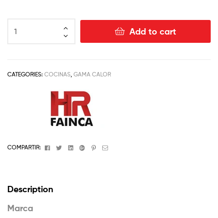
Add to cart
CATEGORIES:
COCINAS
,
GAMA CALOR
Facebook
Twitter
Linkedin
Google+
Pinterest
Email
COMPARTIR:
Description
Marca