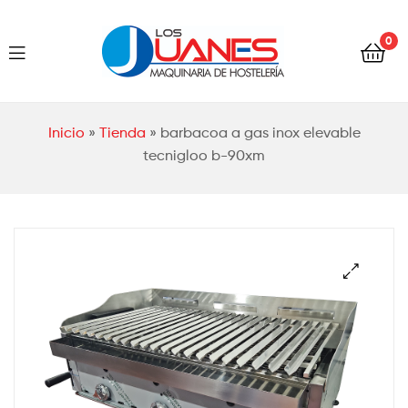
Hostelería
0
Los
Juanes
Hostelería
Inicio
»
Tienda
»
barbacoa a gas inox elevable
Los
tecnigloo b-90xm
Juanes