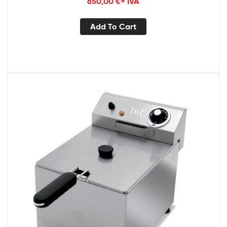
650,00
€
+ IVA
Add To Cart