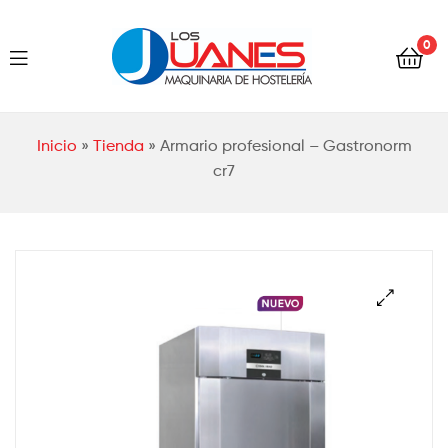
Hostelería
0
Los
Juanes
Hostelería
Inicio
»
Tienda
»
Armario profesional – Gastronorm
Los
cr7
Juanes