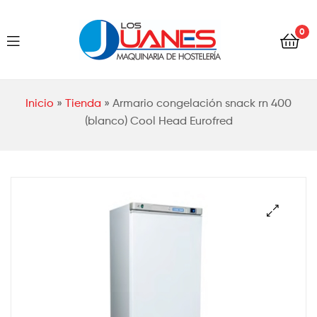
Hostelería
0
Los
Juanes
Hostelería
Inicio
»
Tienda
»
Armario congelación snack rn 400
Los
(blanco) Cool Head Eurofred
Juanes