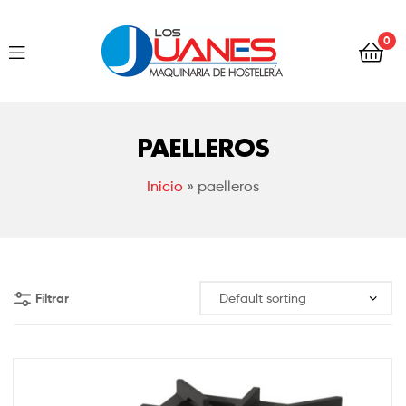
Hostelería
0
Los
Juanes
Hostelería
Los
PAELLEROS
Juanes
Inicio
»
paelleros
Filtrar